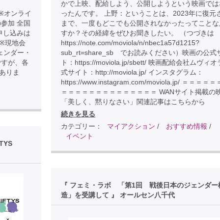
かで上映、配給しよう、公開しようという映画では
.com ※オンライ
ったんです。 上野：ということは、2023年に復元
参加 全国
まで、一度もどこでも公開されなかったってことな
申し込みは
すか？その経緯をぜひお聞きしたい。 （つづきは
D7 ※現地会
https://note.com/moviola/n/nbec1a57d1215?
ェンダー・
sub_rt=share_sb でお読みください）映画の公式
ですが、各
ト：https://moviola.jp/sbett/ 映画配給会社ムヴィ
ありま
式サイト：http://moviola.jp/ インスタグラム：
https://www.instagram.com/moviola.jp/ ＝＝＝
＝＝＝＝＝＝＝＝＝＝＝＝＝＝ WANサイト掲載の
「美しく、黙りなさい」関連記事はこちらから
続きを見る
カテゴリー：
マイアクション
/
おすすめ情報
/
イベント
TYS
『 フェミ・ラボ 「第1回 戦後日本のジェンダー
造」を受講して 』 オールセン八千代