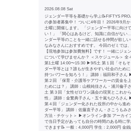
2026.08.08 Sat
ジェンダー平等を基礎から学ぶ📝FIFTYS PRO
の参加者募集中！ ついに4年目！ 2026年9月
土曜に開催します。 「ジェンダー平等に向け
い！」 「関心はあるけど、知識に自信がない…
ンダー平等のことを一緒に話せる仲間が欲しい
なみなさんにおすすめです。 今回のゼミでは
【現地参加は参加費無料】です！ 一緒にジェ
について学びませんか？ ＜スケジュール＞ 全
第1土曜 14:00〜15:30 ▶︎9/5土 第１回「そ
ダー平等とは？誰もが生きやすい社会のために
持つパワーを知ろう！」 講師：福田和子さん ▶︎
第２回 「保育・介護等ケアワーカーの賃金を
ためには？」 講師：山根純佳さん・浦川倫子さん 
土 第３回「女性ゼロワン議会の現実とこれか
性」 講師：金繁典子さん・五十嵐ちひろさん ▶︎
第４回「ジェンダー化された役所の中から進め
ダー平等」 講師：佐藤直子さん・さこうもみさ
方法・チケット＞ ▶︎オンライン参加 アーカイ
で当日予定があっても自分の時間のある時に学
できます📝 一般：4,000円 学生：2,000円 