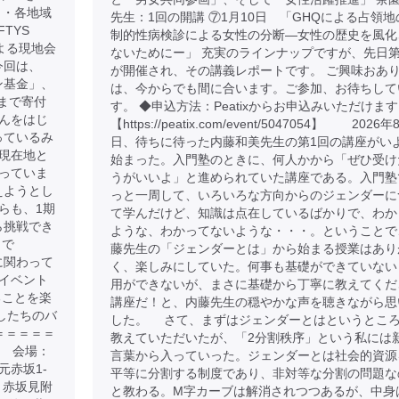
 ・各地域
先生：1回の開講 ⑦1月10日 「GHQによる占領地
TYS
制的性病検診による女性の分断―女性の歴史を風化
よる現地会
ないためにー」 充実のラインナップですが、先日第
今回は、
が開催され、その講義レポートです。 ご興味おあ
トン基金」、
は、今からでも間に合います。ご参加、お待ちして
まで寄付
す。 ◆申込方法：Peatixからお申込みいただけま
んをはじ
【https://peatix.com/event/5047054】 2026
さっているみ
日、待ちに待った内藤和美先生の第1回の講座がい
現在地と
始まった。入門塾のときに、何人かから「ぜひ受け
っていま
うがいいよ」と進められていた講座である。入門塾
えようとし
っと一周して、いろいろな方向からのジェンダーに
らも、1期
て学んだけど、知識は点在しているばかりで、わか
から挑戦でき
ような、わかってないような・・・。ということで
まで
藤先生の「ジェンダーとは」から始まる授業はあり
金に関わって
く、楽しみにしていた。何事も基礎ができていない
イベント
用ができないが、まさに基礎から丁寧に教えてくだ
ることを楽
講座だ！と、内藤先生の穏やかな声を聴きながら思
たしたちのバ
した。 さて、まずはジェンダーとはというとこ
＝＝＝＝＝
教えていただいたが、「2分割秩序」という私には
00 会場：
言葉から入っていった。ジェンダーとは社会的資源
元赤坂1-
平等に分割する制度であり、非対等な分割の問題な
、赤坂見附
と教わる。M字カーブは解消されつつあるが、中身