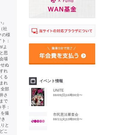
い』
ん（社
クの様
イト：
tt/よ
と思
会場
かせぬ
すれ
くる
イベント情報
まれ
。全部
UNITE
井さ
08/09(日)16時30分〜
まで
き手：
ちを撮
市民憲法審査会
でき
08/11(火)13時30分〜
入りと
どこ