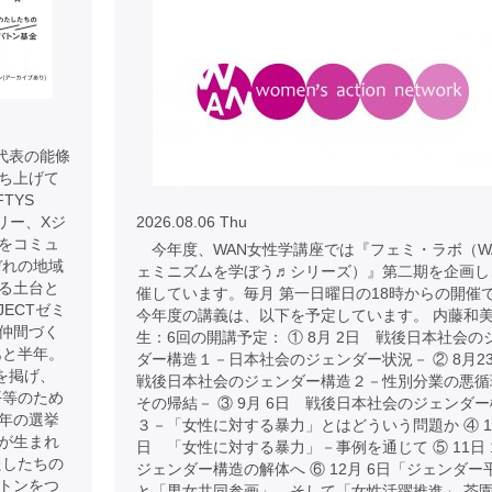
 代表の能條
に立ち上げて
TYS
リー、Xジ
2026.08.06 Thu
をコミュ
今年度、WAN女性学講座では『フェミ・ラボ（W
ぞれの地域
ェミニズムを学ぼう♬シリーズ）』第二期を企画し
る土台と
催しています。毎月 第一日曜日の18時からの開催
JECTゼミ
今年度の講義は、以下を予定しています。 内藤和
仲間づく
生：6回の開講予定： ① 8月 2日 戦後日本社会の
あと半年。
ダー構造１－日本社会のジェンダー状況－ ② 8月
を掲げ、
戦後日本社会のジェンダー構造２－性別分業の悪循
平等のため
その帰結－ ③ 9月 6日 戦後日本社会のジェンダ
年の選挙
３－「女性に対する暴力」とはどういう問題か ④ 10
が生まれ
日 「女性に対する暴力」－事例を通じて ⑤ 11日
たしたちの
ジェンダー構造の解体へ ⑥ 12月 6日「ジェンダー
トンをつ
と「男女共同参画」、そして「女性活躍推進」 茶