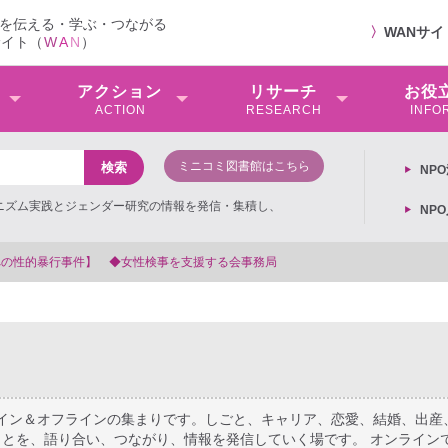
を伝える・学ぶ・つながる
〉
WANサ
サイト（
W
A
N
）
アクション
リサーチ
お役
ACTION
RESEARCH
INFO
ミニコミ図書館はこちら
NP
ミニズム実践とジェンダー研究の情報を発信・集積し、
NP
【抗議文】2026年3月13日第6次男女共同参画基本計画の閣議決定へ
ライン＆オフラインの集まりです。しごと、キャリア、恋愛、結婚、出産
とを、語り合い、つながり、情報を発信していく場です。 オンライン