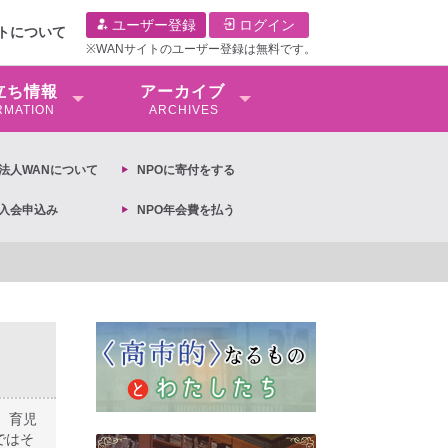
ユーザー登録
ログイン
イトについて
※WANサイトのユーザー登録は無料です。
⽴ち情報
アーカイブ
RMATION
ARCHIVES
O法⼈WANについて
NPOに寄付をする
O入会申込み
NPO年会費を払う
の抗議文 ◆女性差別撤廃条約実現アクション 亀永能布子
、育児
ではそ