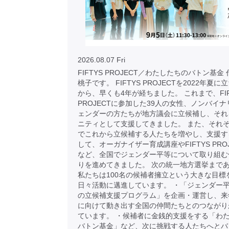
2026.08.07 Fri
FIFTYS PROJECT／わたしたちのバトン基金
桃子です。 FIFTYS PROJECTを2022年夏
から、早くも4年が経ちました。 これまで、FIF
PROJECTに参加した39人の女性、ノンバイナ
ェンダーの方たちが地方議会に立候補し、それ
ニティとして支援してきました。 また、それ
でこれから立候補する人たちを増やし、支援す
して、オーガナイザー育成講座やFIFTYS PRO
など、全国でジェンダー平等について取り組む
りを進めてきました。 次の統一地方選挙まで
私たちは100名の候補者擁立という大きな目標
日々活動に邁進しています。 ・「ジェンダー
の立候補支援プログラム」を企画・運営し、来
に向けて動き出す全国の仲間たちとのつながり
ています。 ・候補者に金銭的支援をする「わ
バトン基金」など、次に挑戦する人たちへとバ