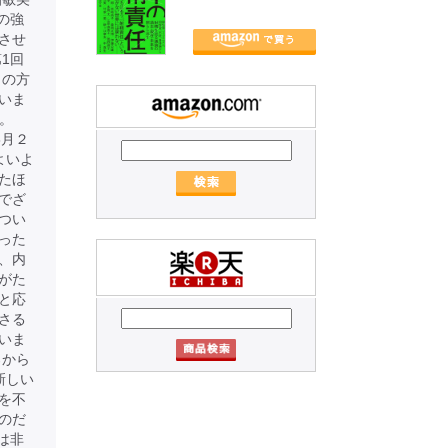
の強
させ
1回
りの方
いま
す。
年8月２
よいよ
たほ
でざ
つい
った
、内
がた
と応
さる
いま
ろから
新しい
を不
のだ
は非