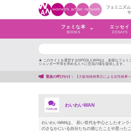
フェミニズム
フェミな本
エッセイ
BOOKS
ESSAYS
★ このサイトを運営するNPO法人WANは、多様なフェ
ジェンダー平等を求める人々に交流の場を提供します。
事務局
緊急の呼びかけ：
わいわいWAN
わいわいWANは、 若い世代を中心としたオン
のさなかにいる自分たちの感じたことや思ったこ