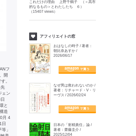
これだけの理由 上野千鶴子 （＜高市
的なるもの＞とわたしたち ６）
（15407 views）
アフィリエイトの窓
おはなしの時子 / 著者：
朝比奈あすか /
2026/06/17
ANフ
、開
です。
なぜ男は救われないのか /
美先
著者：リチャード・V・リ
ジェン
ーヴス / 2026/02/24
23日
環と
ー構造
月 4
 1日
日本の「射精責任」論 /
平等」
著者：齋藤圭介 /
2025/12/04
園敏美