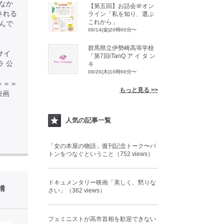
なか
【第五回】お話会＠オン
される
ライン「私を知り、選ぶ
これから」
んで
08/14(金)20時00分〜
群馬県立伊勢崎高等学校
サイ
「第7回iTanQ ア イ タ ン
オラ 公
キ
08/20(木)10時00分〜
＝＝＝＝＝
もっと見る >>
映画
人気の記事一覧
「女の本屋の物語」復刊記念トーク〜バ
トンをつなぐということ（752 views）
ドキュメンタリー映画「美しく、黙りな
構
さい」（362 views）
フェミニストが高市首相を歓迎できない