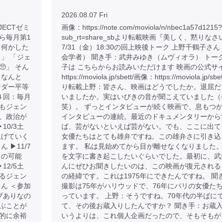
2026.08.07 Fri
JECTゼミ
画像：https://note.com/moviola/n/nbec1a57d1215?
から毎月第1
sub_rt=share_sbより転載映画『美しく、黙りなさ
て何かした
7/31（金）18:30の回上映後トーク 上野千鶴子さ
」 「ジェ
会学者） 聞き手：武井みゆき（ムヴィオラ） トー
」 そん
子は こちらからお読みいただけます 映画の公式サ
、なんと
https://moviola.jp/sbett/画像：https://moviola.jp/sbe
ンダー平等
り転載上野：皆さん、映画はどうでしたか。退屈だ
４回：毎月
いましたか。実はいびきの音が聞こえていました（
もそもジェン
笑）。 ずっとインタビューが続く映画で、息もつ
、政治が
インタビューの連続。最近のドキュメンタリーから
10/3土
ば、芸がないといえば芸がない。でも、ここに出て
上げていく
女優たちはとても雄弁ですね。この雄弁さに引き込
▶︎11/7
ます。 私は見始めてから目が離せなくなりました
らの可能
を文字に書き起こしたいぐらいでした。最初に、武
12/5土
んにぜひお聞きしたいのは、この映画が復元される
るジェン
の経緯です。これは1975年にできたんですね。 聞
ん ＜参加
撮影は75年がハリウッドで、76年にパリの女優た
ブありなの
っています。 上野：そうですね。70年代の半ばに
ぶことが
て、その後お蔵入りしたんですか？ 聞き手：お蔵
金銭的に余裕
いうよりは、これ個人企画だったので、そもそもが