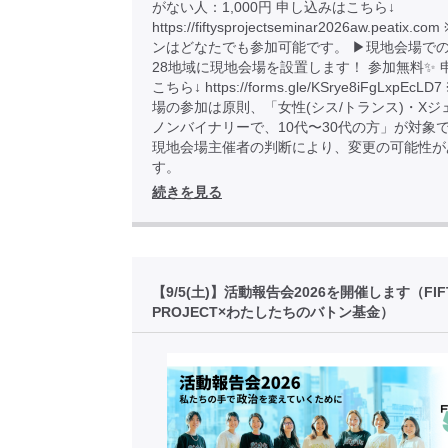
がない人：1,000円 申し込みはこちら↓
https://fiftysprojectseminar2026aw.peatix
ンはどなたでも参加可能です。 ▶︎現地会場での
28地域に現地会場を設置します！ 参加無料✨ 
こちら↓ https://forms.gle/KSrye8iFgLxpEcL
場の参加は原則、「女性(シス/トランス)・Xジ
ノンバイナリーで、10代〜30代の方」が対象
現地会場主催者の判断により、変更の可能性が
す。
続きを見る
【9/5(土)】活動報告会2026を開催します（FIF
PROJECT×わたしたちのバトン基金）