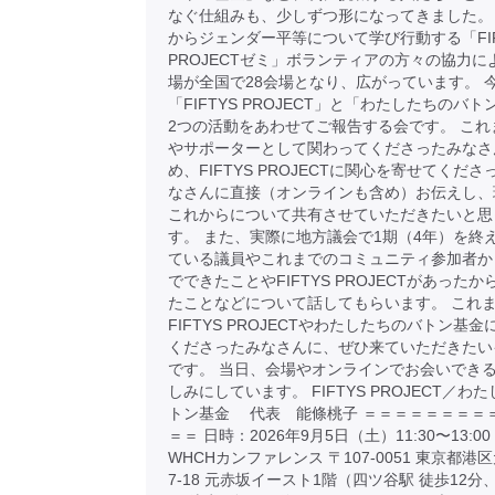
なぐ仕組みも、少しずつ形になってきました。
からジェンダー平等について学び行動する「FIF
PROJECTゼミ」ボランティアの方々の協力に
場が全国で28会場となり、広がっています。 
「FIFTYS PROJECT」と「わたしたちのバ
2つの活動をあわせてご報告する会です。 これ
やサポーターとして関わってくださったみなさ
め、FIFTYS PROJECTに関心を寄せてくだ
なさんに直接（オンラインも含め）お伝えし、
これからについて共有させていただきたいと思
す。 また、実際に地方議会で1期（4年）を終
ている議員やこれまでのコミュニティ参加者か
でできたことやFIFTYS PROJECTがあった
たことなどについて話してもらいます。 これ
FIFTYS PROJECTやわたしたちのバトン基
くださったみなさんに、ぜひ来ていただきたい
です。 当日、会場やオンラインでお会いでき
しみにしています。 FIFTYS PROJECT／わ
トン基金 代表 能條桃子 ＝＝＝＝＝＝＝＝
＝＝ 日時：2026年9月5日（土）11:30〜13:
WHCHカンファレンス 〒107-0051 東京都港区
7-18 元赤坂イースト1階（四ツ谷駅 徒歩12分